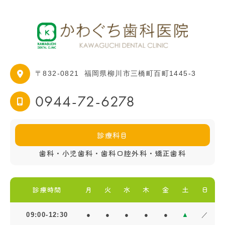
〒832-0821
福岡県柳川市三橋町百町1445-3
0944-72-6278
診療科目
歯科・小児歯科・歯科口腔外科・矯正歯科
診療時間
月
火
水
木
金
土
日
09:00-12:30
●
●
●
●
●
▲
／